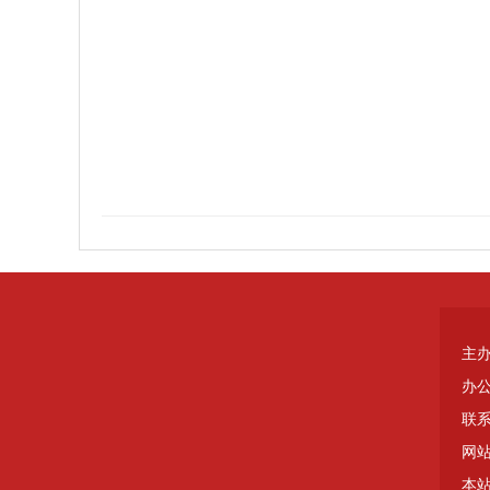
主
办
联系
网站
本站