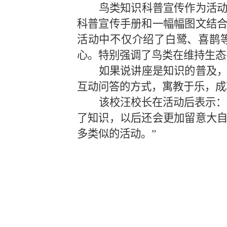
鸟类知识
科普宣传
作为活
科普宣传手册和
一幅幅
图文结
活动中
不仅介绍了
白鹭、喜鹊
心。特别强调了鸟类在维持生态
如果说讲座是知识的普及
互动问答的方式，寓教于乐，
成
该校
汪
校长在活动后表示：
了知识，
以后还会更加留意大
多类似的活动。
”