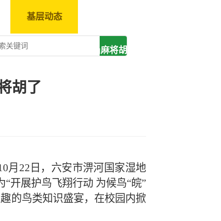
基层动态
pg电子麻将胡了-
pg麻将胡了模拟
将胡了
器
10月22日，六安市淠河国家湿地
为
“开展护鸟飞翔行动 为候鸟“皖”
有趣的鸟类知识盛宴，在校园内掀