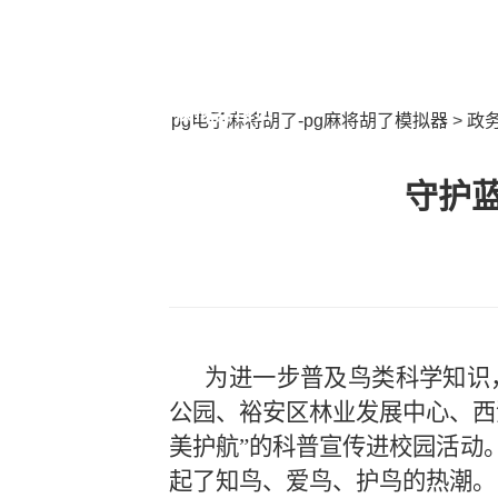
专题pg麻将胡了
最新要闻
模拟器首页
pg电子麻将胡了-pg麻将胡了模拟器
>
政
守护蓝
为进一步普及鸟类科学知识
公园、裕安区林业发展中心
、
西
美护航”
的科普宣传进校园活动
起了知鸟、爱鸟、护鸟的热潮。