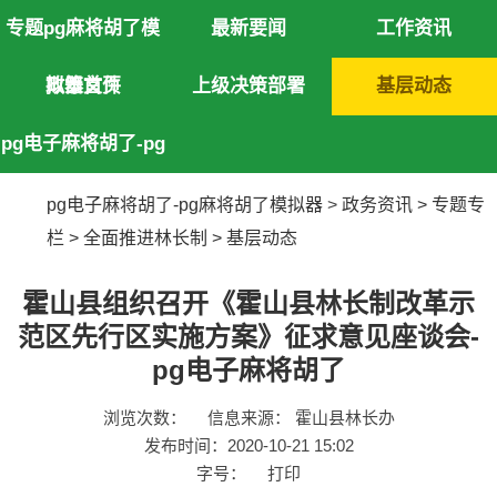
专题pg麻将胡了模
最新要闻
工作资讯
拟器首页
政策文件
上级决策部署
基层动态
pg电子麻将胡了-pg
麻将胡了模拟器
pg电子麻将胡了-pg麻将胡了模拟器
>
政务资讯
>
专题专
栏
>
全面推进林长制
>
基层动态
霍山县组织召开《霍山县林长制改革示
范区先行区实施方案》征求意见座谈会-
pg电子麻将胡了
浏览次数：
信息来源： 霍山县林长办
发布时间：2020-10-21 15:02
字号：
打印