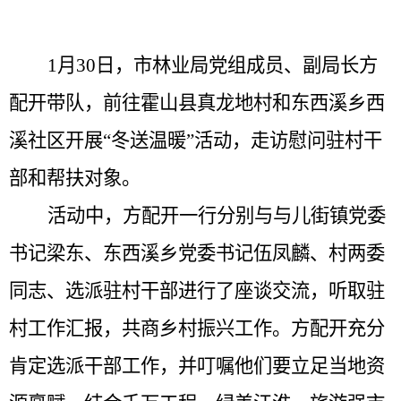
1
月
30
日，
市林业局
党组成员、副
局长方
配开带队
，前往霍山县
真龙地村和
东西溪乡西
溪社区开展
“
冬
送
温暖
”
活动，
走访慰问
驻村
干
部
和帮扶对象。
活动中，
方配开
一行
分别与与儿街镇党委
书记梁东、
东西溪乡
党委书记
伍凤麟
、村两委
同志、选派驻村干部
进行了座谈
交流
，
听取驻
村工作汇报，共商乡村振兴工作。方配开充分
肯定选派干部工作，并叮嘱他们要立足当地资